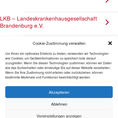
LKB – Landeskrankenhausgesellschaft
Brandenburg e.V.
Netzwerk Gesundheitswirtschaft /
Cookie-Zustimmung verwalten
HealthCapital Berlin Brandenburg
Um Ihnen ein optimales Erlebnis zu bieten, verwenden wir Technologien
wie Cookies, um Geräteinformationen zu speichern bzw. darauf
zuzugreifen. Wenn Sie diesen Technologien zustimmen, können wir Daten
Rehabilitationswissenschaftlicher
wie das Surfverhalten oder eindeutige IDs auf dieser Website verarbeiten.
Verbund Berlin, Brandenburg und
Wenn Sie Ihre Zustimmung nicht erteilen oder zurückziehen, können
bestimmte Merkmale und Funktionen beeinträchtigt werden.
Mitteldeutschland (BBMD)
Akzeptieren
UVB – Unternehmensverbände Berlin-
Brandenburg
Ablehnen
Voreinstellungen anzeigen