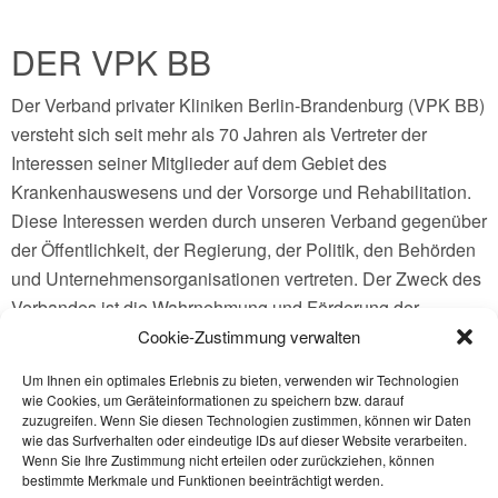
DER VPK BB
Der Verband privater Kliniken Berlin-Brandenburg (VPK BB)
versteht sich seit mehr als 70 Jahren als Vertreter der
Interessen seiner Mitglieder auf dem Gebiet des
Krankenhauswesens und der Vorsorge und Rehabilitation.
Diese Interessen werden durch unseren Verband gegenüber
der Öffentlichkeit, der Regierung, der Politik, den Behörden
und Unternehmensorganisationen vertreten. Der Zweck des
Verbandes ist die Wahrnehmung und Förderung der
Interessen der Mitglieder auf allen Gebieten des
Cookie-Zustimmung verwalten
Krankenhauswesens, der Vorsorge und Rehabilitation. Der
Um Ihnen ein optimales Erlebnis zu bieten, verwenden wir Technologien
Verband hat insbesondere die Aufgabe:
wie Cookies, um Geräteinformationen zu speichern bzw. darauf
den Informations- und Erfahrungsaustausch unter den
zuzugreifen. Wenn Sie diesen Technologien zustimmen, können wir Daten
wie das Surfverhalten oder eindeutige IDs auf dieser Website verarbeiten.
Mitgliedern zu fördern
Wenn Sie Ihre Zustimmung nicht erteilen oder zurückziehen, können
die Mitglieder zu beraten und zu unterstützen
bestimmte Merkmale und Funktionen beeinträchtigt werden.