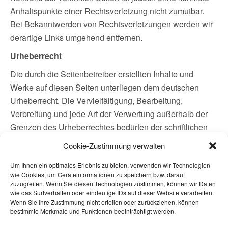
Anhaltspunkte einer Rechtsverletzung nicht zumutbar.
Bei Bekanntwerden von Rechtsverletzungen werden wir
derartige Links umgehend entfernen.
Urheberrecht
Die durch die Seitenbetreiber erstellten Inhalte und
Werke auf diesen Seiten unterliegen dem deutschen
Urheberrecht. Die Vervielfältigung, Bearbeitung,
Verbreitung und jede Art der Verwertung außerhalb der
Grenzen des Urheberrechtes bedürfen der schriftlichen
Zustimmung des jeweiligen Autors bzw. Erstellers.
Cookie-Zustimmung verwalten
Downloads und Kopien dieser Seite sind nur für den
Um Ihnen ein optimales Erlebnis zu bieten, verwenden wir Technologien
privaten, nicht kommerziellen Gebrauch gestattet. Soweit
wie Cookies, um Geräteinformationen zu speichern bzw. darauf
die Inhalte auf dieser Seite nicht vom Betreiber erstellt
zuzugreifen. Wenn Sie diesen Technologien zustimmen, können wir Daten
wurden, werden die Urheberrechte Dritter beachtet.
wie das Surfverhalten oder eindeutige IDs auf dieser Website verarbeiten.
Wenn Sie Ihre Zustimmung nicht erteilen oder zurückziehen, können
Insbesondere werden Inhalte Dritter als solche
bestimmte Merkmale und Funktionen beeinträchtigt werden.
gekennzeichnet. Sollten Sie trotzdem auf eine