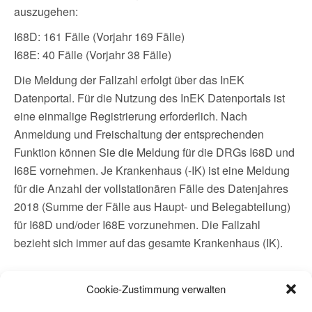
auszugehen:
I68D: 161 Fälle (Vorjahr 169 Fälle)
I68E: 40 Fälle (Vorjahr 38 Fälle)
Die Meldung der Fallzahl erfolgt über das InEK
Datenportal. Für die Nutzung des InEK Datenportals ist
eine einmalige Registrierung erforderlich. Nach
Anmeldung und Freischaltung der entsprechenden
Funktion können Sie die Meldung für die DRGs I68D und
I68E vornehmen. Je Krankenhaus (-IK) ist eine Meldung
für die Anzahl der vollstationären Fälle des Datenjahres
2018 (Summe der Fälle aus Haupt- und Belegabteilung)
für I68D und/oder I68E vorzunehmen. Die Fallzahl
bezieht sich immer auf das gesamte Krankenhaus (IK).
Cookie-Zustimmung verwalten
Als Service wird im InEK Datenportal die gemäß § 21
KHEntgG gemeldete Fallzahl des Datenjahres 2018 nach