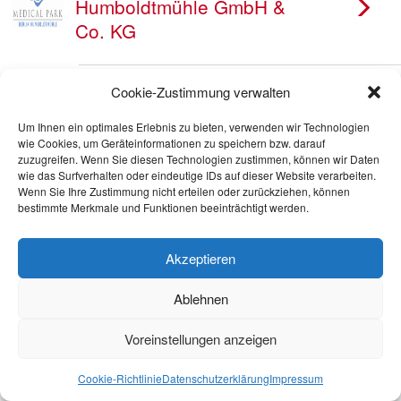
Humboldtmühle GmbH &
Co. KG
ZaR Berlin / Zentrum für
Cookie-Zustimmung verwalten
ambulante Rehabilitation
Um Ihnen ein optimales Erlebnis zu bieten, verwenden wir Technologien
Berlin
wie Cookies, um Geräteinformationen zu speichern bzw. darauf
zuzugreifen. Wenn Sie diesen Technologien zustimmen, können wir Daten
wie das Surfverhalten oder eindeutige IDs auf dieser Website verarbeiten.
ZAR Berlin GmbH -
Wenn Sie Ihre Zustimmung nicht erteilen oder zurückziehen, können
bestimmte Merkmale und Funktionen beeinträchtigt werden.
Betriebsstätte Spandau
Akzeptieren
Ablehnen
Voreinstellungen anzeigen
Cookie-Richtlinie
Datenschutzerklärung
Impressum