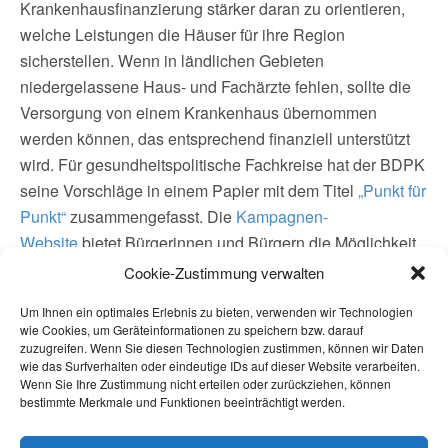
Krankenhausfinanzierung stärker daran zu orientieren,
welche Leistungen die Häuser für ihre Region
sicherstellen. Wenn in ländlichen Gebieten
niedergelassene Haus- und Fachärzte fehlen, sollte die
Versorgung von einem Krankenhaus übernommen
werden können, das entsprechend finanziell unterstützt
wird. Für gesundheitspolitische Fachkreise hat der BDPK
seine Vorschläge in einem Papier mit dem Titel
„Punkt für
Punkt“
zusammengefasst. Die
Kampagnen-
Website
bietet Bürgerinnen und Bürgern die Möglichkeit,
zum Krankenhausretten beizutragen. Sie können Brief-
Cookie-Zustimmung verwalten
und Mailvorlagen dafür nutzen, um sich mit ihrer Sorge
Um Ihnen ein optimales Erlebnis zu bieten, verwenden wir Technologien
über eine Verschlechterung der medizinischen
wie Cookies, um Geräteinformationen zu speichern bzw. darauf
Versorgung an die zuständigen Politikerinnen und
zuzugreifen. Wenn Sie diesen Technologien zustimmen, können wir Daten
wie das Surfverhalten oder eindeutige IDs auf dieser Website verarbeiten.
Politiker zu wenden. Gemeinsam mit den Bürgerinnen
Wenn Sie Ihre Zustimmung nicht erteilen oder zurückziehen, können
und Bürgern möchte der BDPK sich für eine qualitativ
bestimmte Merkmale und Funktionen beeinträchtigt werden.
nachhaltige Verbesserung der Gesundheitsversorgung